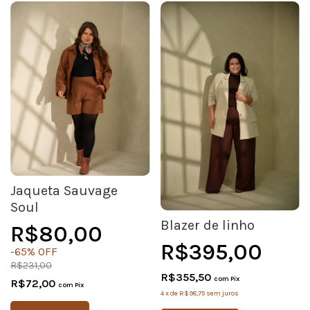
Jaqueta Sauvage
Soul
Blazer de linho
R$80,00
R$395,00
-
65
%
OFF
R$231,00
R$355,50
com
Pix
R$72,00
com
Pix
4
x
de
R$98,75
sem juros