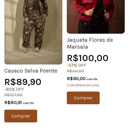
Jaqueta Flores de
Marsala
R$100,00
-
57
%
OFF
Casaco Selva Poente
R$231,00
R$90,00
R$89,90
com
Pix
2
x
de
R$50,00
sem juros
-
60
%
OFF
R$227,00
Comprar
R$80,91
com
Pix
Comprar