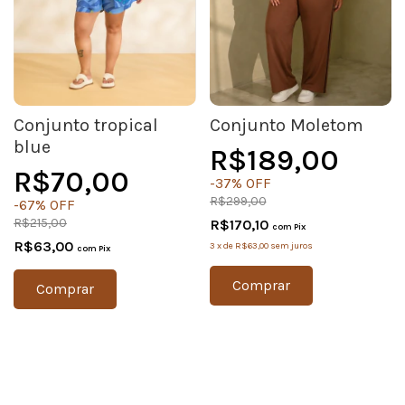
Conjunto tropical
Conjunto Moletom
blue
R$189,00
R$70,00
-
37
%
OFF
R$299,00
-
67
%
OFF
R$215,00
R$170,10
com
Pix
R$63,00
3
x
de
R$63,00
sem juros
com
Pix
Comprar
Comprar