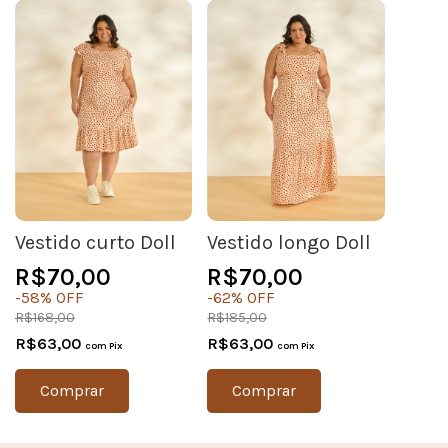
Vestido curto Doll
Vestido longo Doll
R$70,00
R$70,00
-
58
%
OFF
-
62
%
OFF
R$168,00
R$185,00
R$63,00
R$63,00
com
Pix
com
Pix
Comprar
Comprar