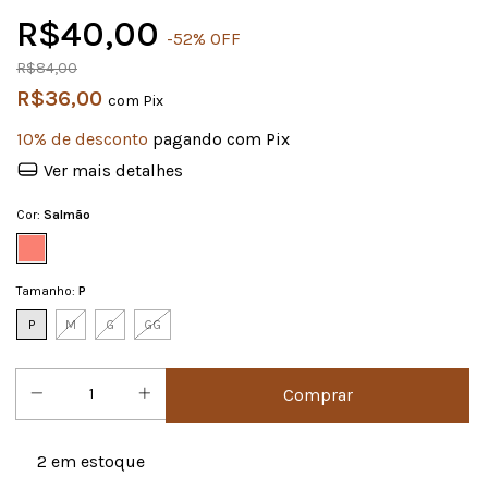
R$40,00
-
52
%
OFF
R$84,00
R$36,00
com
Pix
10% de desconto
pagando com Pix
Ver mais detalhes
Cor:
Salmão
Tamanho:
P
P
M
G
GG
2
em estoque