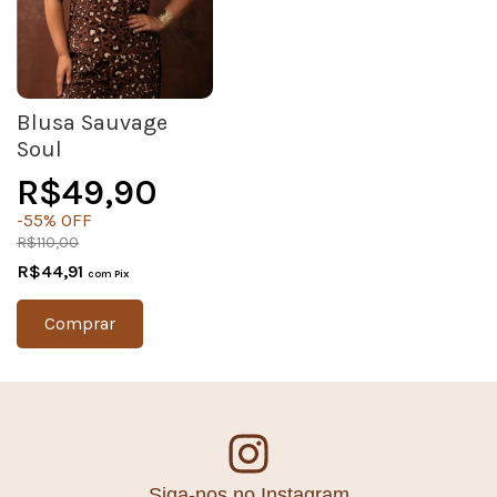
Blusa Sauvage
Soul
R$49,90
-
55
%
OFF
R$110,00
R$44,91
com
Pix
Comprar
Siga-nos no Instagram