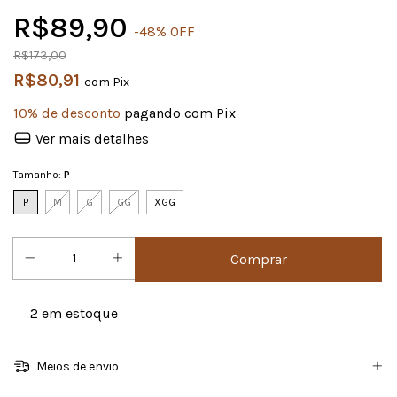
R$89,90
-
48
%
OFF
R$173,00
R$80,91
com
Pix
10% de desconto
pagando com Pix
Ver mais detalhes
Tamanho:
P
P
M
G
GG
XGG
2
em estoque
Meios de envio