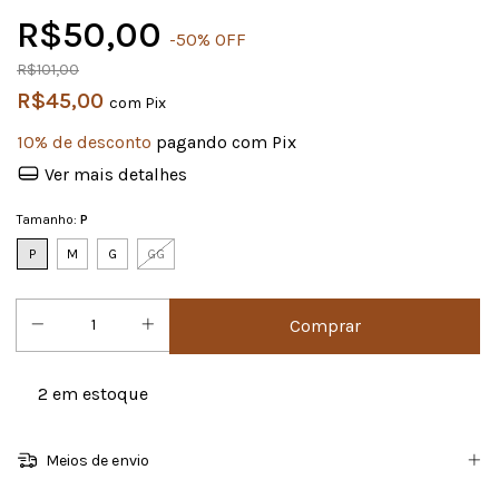
R$50,00
-
50
%
OFF
R$101,00
R$45,00
com
Pix
10% de desconto
pagando com Pix
Ver mais detalhes
Tamanho:
P
P
M
G
GG
2
em estoque
Meios de envio